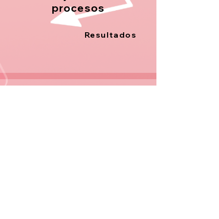
procesos
Resultados
Desarrollo
de sitios
web
Nuestras integraciones
Mejor mi...
Cuanto mejor sea