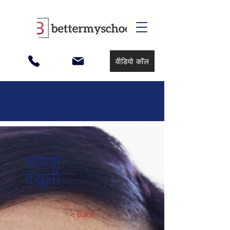
वीडियो कॉल
आपदा
वसूली
< Back